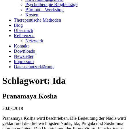
Psychotherapie Blogbeiträge
Burnout – Workshop
Kosten
Therapeutische Methoden
Blog
Über mich
Referenzen
Netzwerk
Kontakt
Downloads
Newsletter
Impressum
Datenschutzerklärung
Schlagwort:
Ida
Pranamaya Kosha
20.08.2018
Pranamaya Kosha wird beschrieben. Die Bedeutung der Nadis wird
geklärt und die drei wichtigsten Nadis, Ida, Pingala und Sushumna
werden erläutert. Die Unterteilung des Prana Stoms, Pancha Vayus