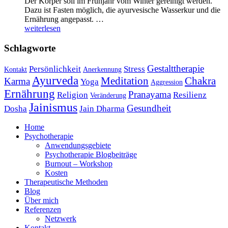
Der Körper soll im Frühjahr vom Winter gereinigt werden.
Dazu ist Fasten möglich, die ayurvesische Wasserkur und die
Ernährung angepasst. …
weiterlesen
Schlagworte
Gestalttherapie
Persönlichkeit
Stress
Kontakt
Anerkennung
Ayurveda
Meditation
Chakra
Karma
Yoga
Aggression
Ernährung
Pranayama
Religion
Resilienz
Veränderung
Jainismus
Gesundheit
Dosha
Jain Dharma
Home
Psychotherapie
Anwendungsgebiete
Psychotherapie Blogbeiträge
Burnout – Workshop
Kosten
Therapeutische Methoden
Blog
Über mich
Referenzen
Netzwerk
Kontakt