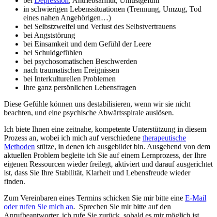
bei
Depression
, Antriebsarmut, Unlustgefühl
in schwierigen Lebenssituationen (Trennung, Umzug, Tod
eines nahen Angehörigen…)
bei Selbstzweifel und Verlust des Selbstvertrauens
bei Angststörung
bei Einsamkeit und dem Gefühl der Leere
bei Schuldgefühlen
bei psychosomatischen Beschwerden
nach traumatischen Ereignissen
bei Interkulturellen Problemen
Ihre ganz persönlichen Lebensfragen
Diese Gefühle können uns destabilisieren, wenn wir sie nicht
beachten, und eine psychische Abwärtsspirale auslösen.
Ich biete Ihnen eine zeitnahe, kompetente Unterstützung in diesem
Prozess an, wobei ich mich auf verschiedene
therapeutische
Methoden
stütze, in denen ich ausgebildet bin. Ausgehend von dem
aktuellen Problem begleite ich Sie auf einem Lernprozess, der Ihre
eigenen Ressourcen wieder freilegt, aktiviert und darauf ausgerichtet
ist, dass Sie Ihre Stabilität, Klarheit und Lebensfreude wieder
finden.
Zum Vereinbaren eines Termins schicken Sie mir bitte eine
E-Mail
oder rufen Sie mich an
. Sprechen Sie mir bitte auf den
Anrufbeantworter, ich rufe Sie zurück, sobald es mir möglich ist.