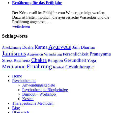
Ernährung für das Frühjahr
Der Körper soll im Frühjahr vom Winter gereinigt werden.
Dazu ist Fasten möglich, die ayurvesische Wasserkur und die
Ernährung angepasst. …
weiterlesen
Schlagworte
Ayurveda
Karma
Dosha
Jain Dharma
Anerkennung
Jainismus
Pranayama
Persönlichkeit
Aggression
Veränderung
Chakra
Gesundheit
Stress
Resilienz
Religion
Yoga
Ernährung
Meditation
Gestalttherapie
Kontakt
Home
Psychotherapie
Anwendungsgebiete
Psychotherapie Blogbeiträge
Burnout – Workshop
Kosten
Therapeutische Methoden
Blog
Über mich