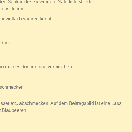
en Schleim los zu werden. Natürlich ist jeder
onstitution.
r vielfach variiren könnt.
etränk
nn man es dünner mag vermischen.
abschmecken
ser etc. abschmecken. Auf dem Beitragsbild ist eine Lassi
t Blaubeeren.