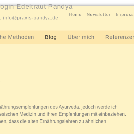
ogin Edeltraut Pandya
Home
Newsletter
Impres
5,
info@praxis-pandya.de
che Methoden
Blog
Über mich
Referenze
r
rnährungsempfehlungen des Ayurveda, jedoch werde ich
nesischen Medizin und ihren Empfehlungen mit einbeziehen.
en, dass die alten Ernährungslehren zu ähnlichen