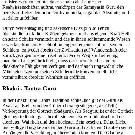
kritisiert werden konnte, da er ja auch als Lehrer der
Realwissenschaften auftrat, verkörpert der Samnyasin-Guru den
bereits zu Lebzeiten befreiten Jivanmukta, sogar das Absolute, und
ist daher unfehlbar.
Durch Weltentsagung und asketische Disziplin soll er zu
übersinnlich-okkulten Kräften gelangen und aus eigener Kraft Heil
an seine Schüler vermitteln und das in ihnen schlummernde Wissen
erwecken können. Er lebt oft in enger Gemeinschaft mit seinen
Schülern, entweder abseits der Zivilisation auf Wanderschaft oder
zurückgezogen in einem Ashram. Da der Weg zur Befreiung
manchmal als gefährlich gilt, muss der Guru über besondere
didaktische Fähigkeiten verfügen und darf auch ungewöhnliche
Mittel einsetzen, um seinen Schülern die konventionell nicht
vermittelbare absolute Wahrheit zu eröffnen.
Bhakti-, Tantra-Guru
In der Bhakti- und Tantra-Tradition schließlich gilt der Guru als
Avatara, als ein von den Göttern herabgestiegener, als (Teil-)
Verkörperung der Gottheit (Sadguru). Als Sadguru ist er der Gottheit
gleichgestellt oder gar über ihr stehend. Er wird identisch mit der
absoluten Wahrheit und dem höchsten Sein gesehen. Echte Liebe
und völlige Hingabe an den Sad-Guru soll nach dem Glauben seiner
Anhänger alle Verfehlungen überwinden können. Der Glaube an