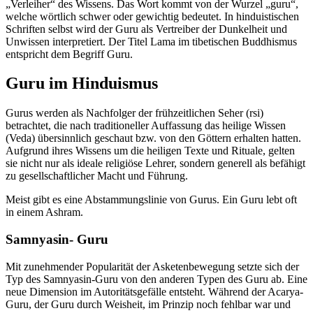
„Verleiher“ des Wissens. Das Wort kommt von der Wurzel „guru“,
welche wörtlich schwer oder gewichtig bedeutet. In hinduistischen
Schriften selbst wird der Guru als Vertreiber der Dunkelheit und
Unwissen interpretiert. Der Titel Lama im tibetischen Buddhismus
entspricht dem Begriff Guru.
Guru im Hinduismus
Gurus werden als Nachfolger der frühzeitlichen Seher (rsi)
betrachtet, die nach traditioneller Auffassung das heilige Wissen
(Veda) übersinnlich geschaut bzw. von den Göttern erhalten hatten.
Aufgrund ihres Wissens um die heiligen Texte und Rituale, gelten
sie nicht nur als ideale religiöse Lehrer, sondern generell als befähigt
zu gesellschaftlicher Macht und Führung.
Meist gibt es eine Abstammungslinie von Gurus. Ein Guru lebt oft
in einem Ashram.
Samnyasin- Guru
Mit zunehmender Popularität der Asketenbewegung setzte sich der
Typ des Samnyasin-Guru von den anderen Typen des Guru ab. Eine
neue Dimension im Autoritätsgefälle entsteht. Während der Acarya-
Guru, der Guru durch Weisheit, im Prinzip noch fehlbar war und