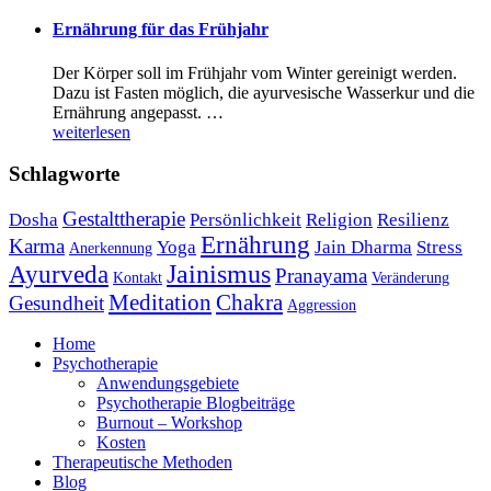
Ernährung für das Frühjahr
Der Körper soll im Frühjahr vom Winter gereinigt werden.
Dazu ist Fasten möglich, die ayurvesische Wasserkur und die
Ernährung angepasst. …
weiterlesen
Schlagworte
Gestalttherapie
Dosha
Persönlichkeit
Religion
Resilienz
Ernährung
Karma
Yoga
Jain Dharma
Stress
Anerkennung
Jainismus
Ayurveda
Pranayama
Kontakt
Veränderung
Meditation
Chakra
Gesundheit
Aggression
Home
Psychotherapie
Anwendungsgebiete
Psychotherapie Blogbeiträge
Burnout – Workshop
Kosten
Therapeutische Methoden
Blog