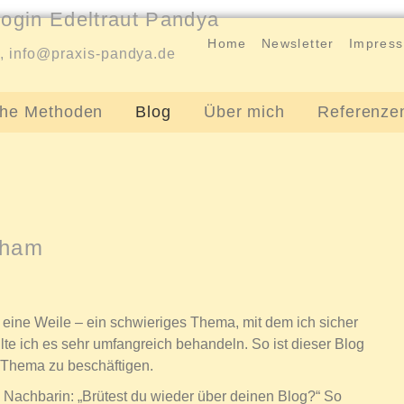
ogin Edeltraut Pandya
Home
Newsletter
Impres
5,
info@praxis-pandya.de
che Methoden
Blog
Über mich
Referenze
cham
ine Weile – ein schwieriges Thema, mit dem ich sicher
te ich es sehr umfangreich behandeln. So ist dieser Blog
 Thema zu beschäftigen.
e Nachbarin: „Brütest du wieder über deinen Blog?“ So